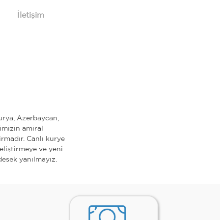
İletişim
turya, Azerbaycan,
imizin amiral
irmadır. Canlı kurye
geliştirmeye ve yeni
esek yanılmayız.