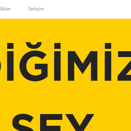
likler
İletişim
İĞİMİ