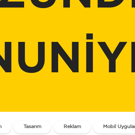
UNİY
m
Tasarım
Reklam
Mobil Uygul