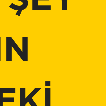
 ŞEY
IN
EKİ