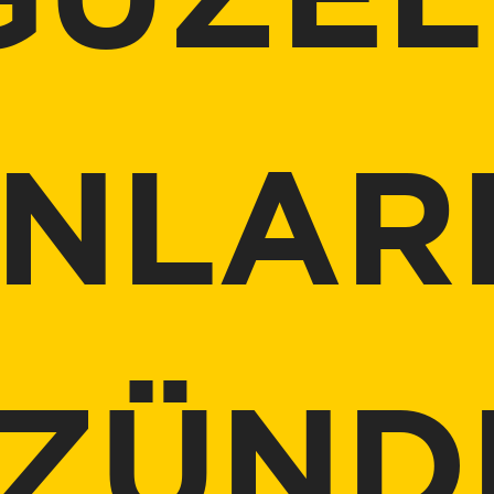
GÜZEL
NLAR
ZÜND