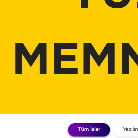
MEMN
Tüm İşler
Yazılı