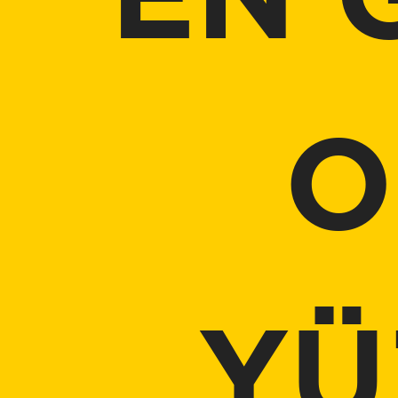
EN 
O
YÜ