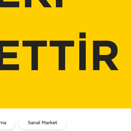
ETTİR
ama
Sanal Market