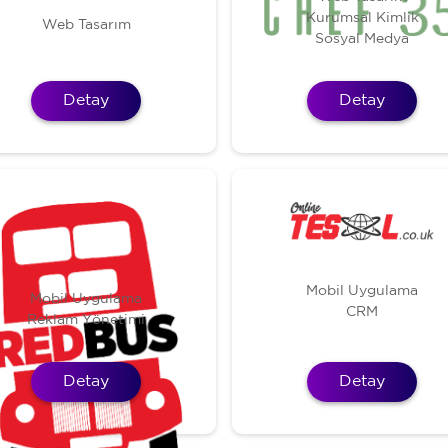
Kurumsal Kimlik
Web Tasarım
Sosyal Medya
Detay
Detay
Mobil Uygulama
Mobil Uygulama
CRM
Reklam Yönetimi
Detay
Detay